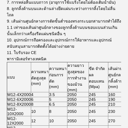
7. การหล่อลื่นแบบถาวร (อายุการใช้แบริ่งโดยไม่ต้องเติมน้ำมัน)
8. ลูกกลิ้งด้านบนและด้านล่างยึดแผ่นระหว่างการกลิ้งโดยไม่ลื่น
ไถล
9. เส้นผ่านศูนย์กลางการดัดขั้นต่ำของทรงกระบอกสามารถทำได้ถึง
1.1 เท่าของเส้นผ่าศูนย์กลางของลูกกลิ้งด้านบนขอบแบนส่วนเกิน
นั้นเล็กกว่าเครื่องรีดแผ่นชนิดอื่น ๆ
10. อุปกรณ์การถือครองและอุปกรณ์การให้อาหารและอุปกรณ์
สนับสนุนสามารถติดตั้งได้อย่างง่ายดาย
11. ใบรับรอง CE
พารามิเตอร์ทางเทคนิค
ความยาว
ความหนา
ขีด จำกัด
เส้นผ่าน
ความหนา
สูงสุดของ
ก่อนการ
ผล
ศูนย์กลางล
แบบ
ดัดสูงสุด
การทำงาน
ดัด
ตอบแทน
กลิ้งด้านบ
(mm)
ของม้วน
(mm)
(Mpa)
(mm)
(mm)
W12-4X2000
4
3.5
2050
245
160
W12-6X2000
6
5
2050
245
190
W12-8X2000
8
6.5
2050
245
210
W12-
10
8
2050
245
230
10X2000
W12-
12
10
2050
245
270
12X2000