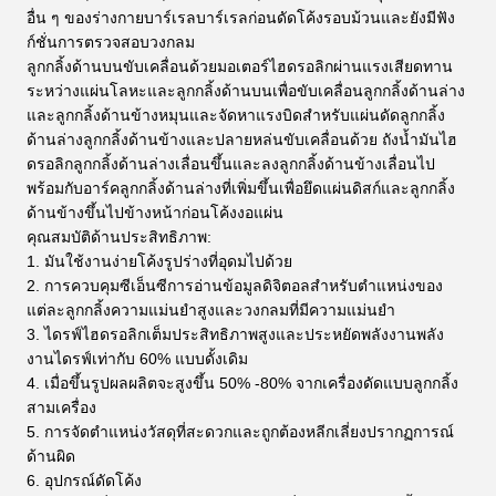
อื่น ๆ ของร่างกายบาร์เรลบาร์เรลก่อนดัดโค้งรอบม้วนและยังมีฟัง
ก์ชั่นการตรวจสอบวงกลม
ลูกกลิ้งด้านบนขับเคลื่อนด้วยมอเตอร์ไฮดรอลิกผ่านแรงเสียดทาน
ระหว่างแผ่นโลหะและลูกกลิ้งด้านบนเพื่อขับเคลื่อนลูกกลิ้งด้านล่าง
และลูกกลิ้งด้านข้างหมุนและจัดหาแรงบิดสำหรับแผ่นดัดลูกกลิ้ง
ด้านล่างลูกกลิ้งด้านข้างและปลายหล่นขับเคลื่อนด้วย ถังน้ำมันไฮ
ดรอลิกลูกกลิ้งด้านล่างเลื่อนขึ้นและลงลูกกลิ้งด้านข้างเลื่อนไป
พร้อมกับอาร์คลูกกลิ้งด้านล่างที่เพิ่มขึ้นเพื่อยึดแผ่นดิสก์และลูกกลิ้ง
ด้านข้างขึ้นไปข้างหน้าก่อนโค้งงอแผ่น
คุณสมบัติด้านประสิทธิภาพ:
1. มันใช้งานง่ายโค้งรูปร่างที่อุดมไปด้วย
2. การควบคุมซีเอ็นซีการอ่านข้อมูลดิจิตอลสำหรับตำแหน่งของ
แต่ละลูกกลิ้งความแม่นยำสูงและวงกลมที่มีความแม่นยำ
3. ไดรฟ์ไฮดรอลิกเต็มประสิทธิภาพสูงและประหยัดพลังงานพลัง
งานไดรฟ์เท่ากับ 60% แบบดั้งเดิม
4. เมื่อขึ้นรูปผลผลิตจะสูงขึ้น 50% -80% จากเครื่องดัดแบบลูกกลิ้ง
สามเครื่อง
5. การจัดตำแหน่งวัสดุที่สะดวกและถูกต้องหลีกเลี่ยงปรากฏการณ์
ด้านผิด
6. อุปกรณ์ดัดโค้ง